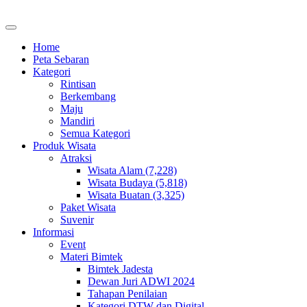
Home
Peta Sebaran
Kategori
Rintisan
Berkembang
Maju
Mandiri
Semua Kategori
Produk Wisata
Atraksi
Wisata Alam (7,228)
Wisata Budaya (5,818)
Wisata Buatan (3,325)
Paket Wisata
Suvenir
Informasi
Event
Materi Bimtek
Bimtek Jadesta
Dewan Juri ADWI 2024
Tahapan Penilaian
Kategori DTW dan Digital