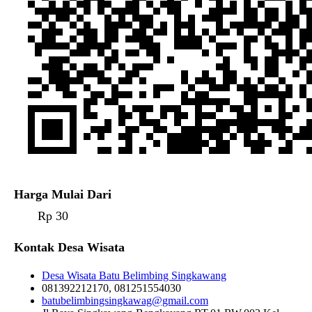
Harga Mulai Dari
Rp 30
Kontak Desa Wisata
Desa Wisata Batu Belimbing Singkawang
081392212170, 081251554030
batubelimbingsingkawag@gmail.com