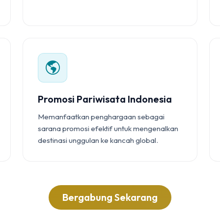
Promosi Pariwisata Indonesia
Memanfaatkan penghargaan sebagai
sarana promosi efektif untuk mengenalkan
destinasi unggulan ke kancah global.
Bergabung Sekarang