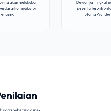
rovinsi akan melakukan
Dewan juri tingkat 
 berdasarkan indikator
peserta terpilih u
g-masing.
utama Wonderfu
enilaian
stik pada beberapa aspek