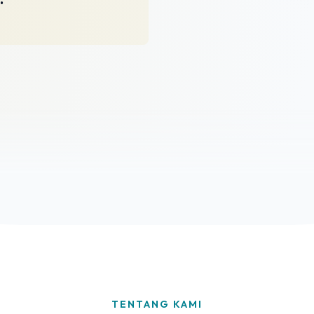
TENTANG KAMI