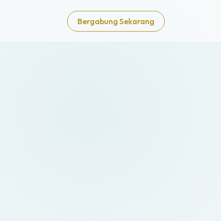
Bergabung Sekarang