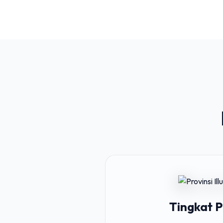
Tingkat P