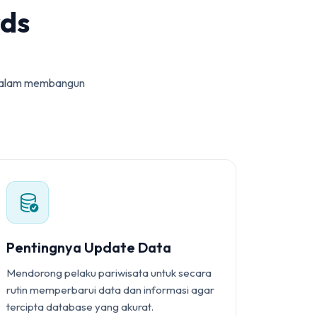
rds
a dalam membangun
Pentingnya Update Data
Mendorong pelaku pariwisata untuk secara
rutin memperbarui data dan informasi agar
tercipta database yang akurat.