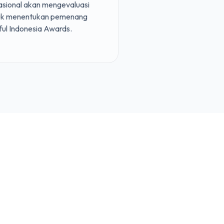
nasional akan mengevaluasi
ntuk menentukan pemenang
l Indonesia Awards.