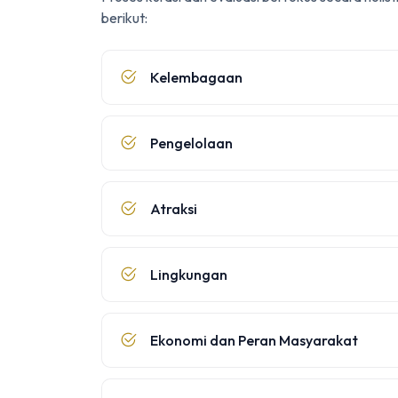
berikut:
Kelembagaan
Pengelolaan
Atraksi
Lingkungan
Ekonomi dan Peran Masyarakat