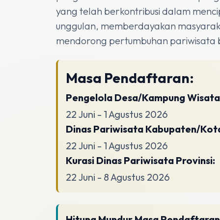
yang telah berkontribusi dalam menci
unggulan, memberdayakan masyaraka
mendorong pertumbuhan pariwisata b
Masa Pendaftaran:
Pengelola Desa/Kampung Wisata
22 Juni - 1 Agustus 2026
Dinas Pariwisata Kabupaten/Kot
22 Juni - 1 Agustus 2026
Kurasi Dinas Pariwisata Provinsi:
22 Juni - 8 Agustus 2026
Hitung Mundur Masa Pendaftaran