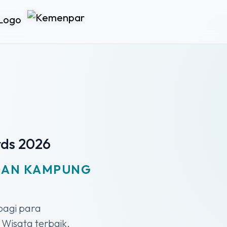
rds 2026
 DAN KAMPUNG
bagi para
Wisata terbaik,