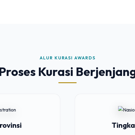
ALUR KURASI AWARDS
Proses Kurasi Berjenjan
rovinsi
Tingka