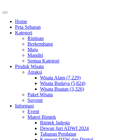
Home
Peta Sebaran
Kategori
Rintisan
Berkembang
Maju
Mandiri
Semua Kategori
Produk Wisata
Atraksi
Wisata Alam (7,229)
Wisata Budaya (5,824)
Wisata Buatan (3,326)
Paket Wisata
Suvenir
Informasi
Event
Materi Bimtek
Bimtek Jadesta
Dewan Juri ADWI 2024
Tahapan Penilaian
Kategori DTW dan Digital