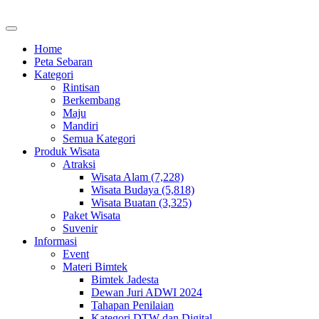
Home
Peta Sebaran
Kategori
Rintisan
Berkembang
Maju
Mandiri
Semua Kategori
Produk Wisata
Atraksi
Wisata Alam (7,228)
Wisata Budaya (5,818)
Wisata Buatan (3,325)
Paket Wisata
Suvenir
Informasi
Event
Materi Bimtek
Bimtek Jadesta
Dewan Juri ADWI 2024
Tahapan Penilaian
Kategori DTW dan Digital