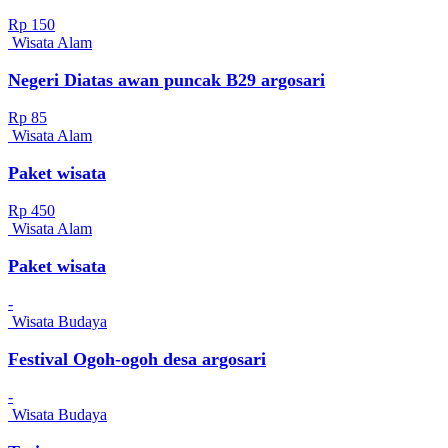
Rp 150
Wisata Alam
Negeri Diatas awan puncak B29 argosari
Rp 85
Wisata Alam
Paket wisata
Rp 450
Wisata Alam
Paket wisata
-
Wisata Budaya
Festival Ogoh-ogoh desa argosari
-
Wisata Budaya