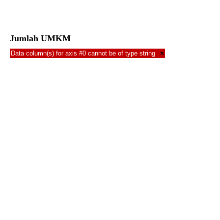
Jumlah UMKM
Data column(s) for axis #0 cannot be of type string
×