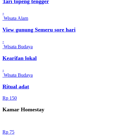
Tari topeng tengger
-
Wisata Alam
View gunung Semeru sore hari
-
Wisata Budaya
Kearifan lokal
-
Wisata Budaya
Ritual adat
Rp 150
Kamar Homestay
Rp 75