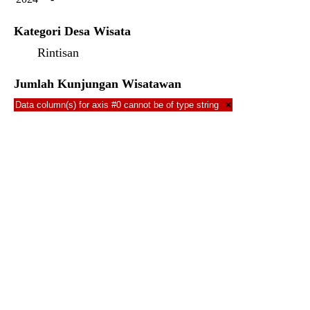
Kategori Desa Wisata
Rintisan
Jumlah Kunjungan Wisatawan
Data column(s) for axis #0 cannot be of type string
×