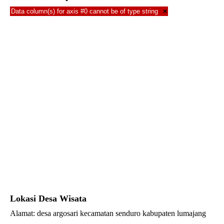
Data column(s) for axis #0 cannot be of type string
×
Lokasi Desa Wisata
Alamat: desa argosari kecamatan senduro kabupaten lumajang