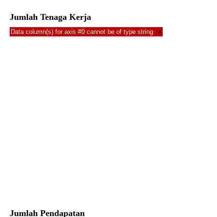
Jumlah Tenaga Kerja
Data column(s) for axis #0 cannot be of type string
×
Jumlah Pendapatan