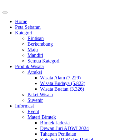
Home
Peta Sebaran
Kategori
Rintisan
Berkembang
Maju
Mandiri
Semua Kategori
Produk Wisata
Atraksi
Wisata Alam (7,229)
Wisata Budaya (5,822)
Wisata Buatan (3,326)
Paket Wisata
Suvenir
Informasi
Event
Materi Bimtek
Bimtek Jadesta
Dewan Juri ADWI 2024
Tahapan Penilaian
Kategori DTW dan Digital