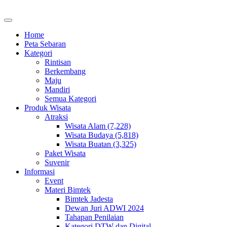
Home
Peta Sebaran
Kategori
Rintisan
Berkembang
Maju
Mandiri
Semua Kategori
Produk Wisata
Atraksi
Wisata Alam (7,228)
Wisata Budaya (5,818)
Wisata Buatan (3,325)
Paket Wisata
Suvenir
Informasi
Event
Materi Bimtek
Bimtek Jadesta
Dewan Juri ADWI 2024
Tahapan Penilaian
Kategori DTW dan Digital