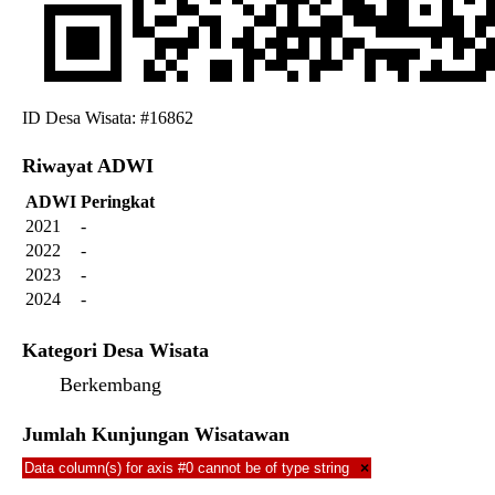
ID Desa Wisata: #16862
Riwayat ADWI
ADWI
Peringkat
2021
-
2022
-
2023
-
2024
-
Kategori Desa Wisata
Berkembang
Jumlah Kunjungan Wisatawan
Data column(s) for axis #0 cannot be of type string
×