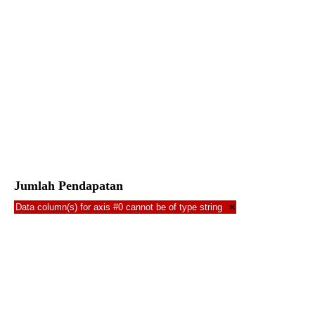
Jumlah Pendapatan
Data column(s) for axis #0 cannot be of type string
×