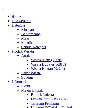
Home
Peta Sebaran
Kategori
Rintisan
Berkembang
Maju
Mandiri
Semua Kategori
Produk Wisata
Atraksi
Wisata Alam (7,228)
Wisata Budaya (5,818)
Wisata Buatan (3,325)
Paket Wisata
Suvenir
Informasi
Event
Materi Bimtek
Bimtek Jadesta
Dewan Juri ADWI 2024
Tahapan Penilaian
Kategori DTW dan Digital