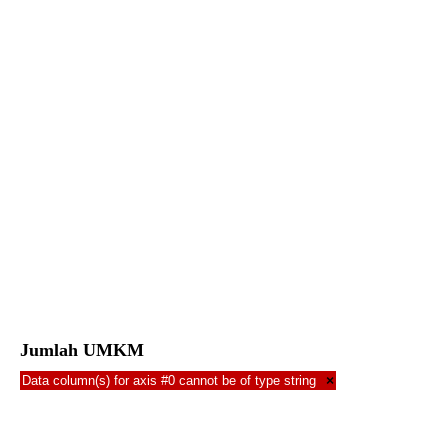
Jumlah UMKM
Data column(s) for axis #0 cannot be of type string
×