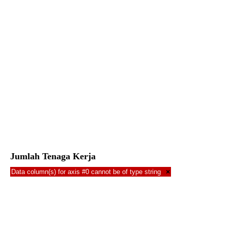
Jumlah Tenaga Kerja
Data column(s) for axis #0 cannot be of type string
×