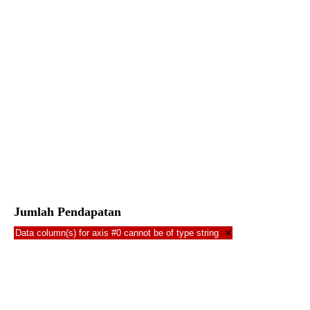
Jumlah Pendapatan
Data column(s) for axis #0 cannot be of type string
×