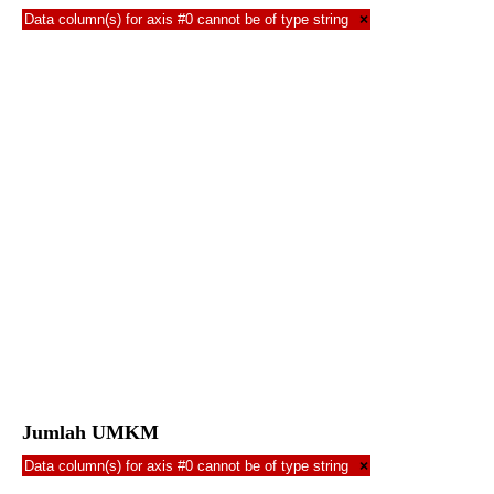
Data column(s) for axis #0 cannot be of type string
×
Jumlah UMKM
Data column(s) for axis #0 cannot be of type string
×