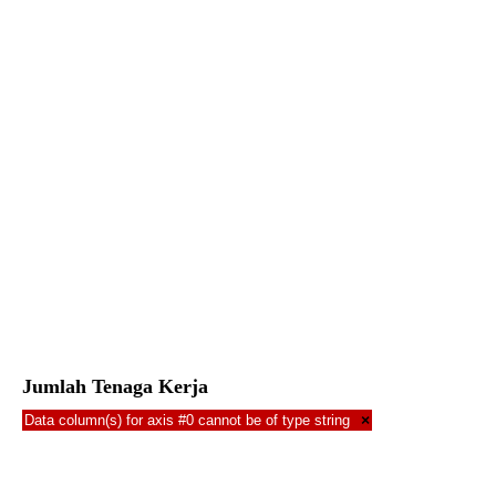
Jumlah Tenaga Kerja
Data column(s) for axis #0 cannot be of type string
×