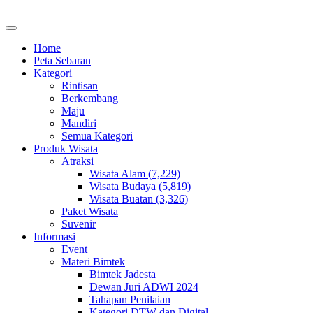
Home
Peta Sebaran
Kategori
Rintisan
Berkembang
Maju
Mandiri
Semua Kategori
Produk Wisata
Atraksi
Wisata Alam (7,229)
Wisata Budaya (5,819)
Wisata Buatan (3,326)
Paket Wisata
Suvenir
Informasi
Event
Materi Bimtek
Bimtek Jadesta
Dewan Juri ADWI 2024
Tahapan Penilaian
Kategori DTW dan Digital