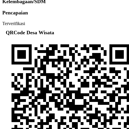
Kelembagaan/SDM
Pencapaian
Terverifikasi
QRCode Desa Wisata