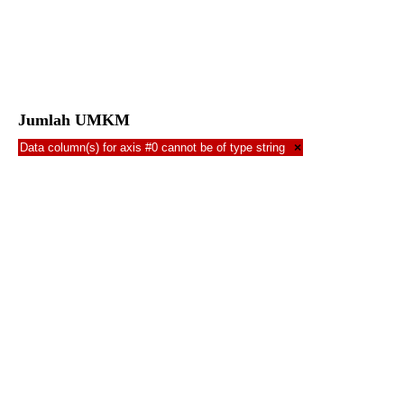
Jumlah UMKM
Data column(s) for axis #0 cannot be of type string
×