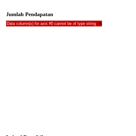
Jumlah Pendapatan
Data column(s) for axis #0 cannot be of type string
×