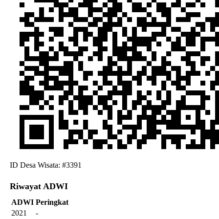
ID Desa Wisata: #3391
Riwayat ADWI
ADWI
Peringkat
2021
-