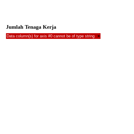
Jumlah Tenaga Kerja
Data column(s) for axis #0 cannot be of type string
×