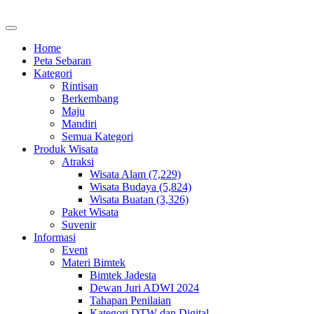
Home
Peta Sebaran
Kategori
Rintisan
Berkembang
Maju
Mandiri
Semua Kategori
Produk Wisata
Atraksi
Wisata Alam (7,229)
Wisata Budaya (5,824)
Wisata Buatan (3,326)
Paket Wisata
Suvenir
Informasi
Event
Materi Bimtek
Bimtek Jadesta
Dewan Juri ADWI 2024
Tahapan Penilaian
Kategori DTW dan Digital