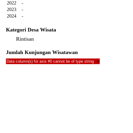
2022
-
2023
-
2024
-
Kategori Desa Wisata
Rintisan
Jumlah Kunjungan Wisatawan
Data column(s) for axis #0 cannot be of type string
×