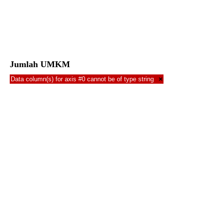
Jumlah UMKM
Data column(s) for axis #0 cannot be of type string
×