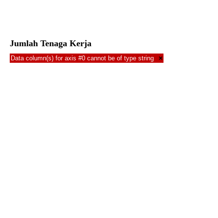
Jumlah Tenaga Kerja
Data column(s) for axis #0 cannot be of type string
×