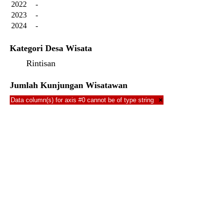
2022
-
2023
-
2024
-
Kategori Desa Wisata
Rintisan
Jumlah Kunjungan Wisatawan
Data column(s) for axis #0 cannot be of type string
×