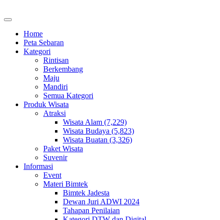
Home
Peta Sebaran
Kategori
Rintisan
Berkembang
Maju
Mandiri
Semua Kategori
Produk Wisata
Atraksi
Wisata Alam (7,229)
Wisata Budaya (5,823)
Wisata Buatan (3,326)
Paket Wisata
Suvenir
Informasi
Event
Materi Bimtek
Bimtek Jadesta
Dewan Juri ADWI 2024
Tahapan Penilaian
Kategori DTW dan Digital