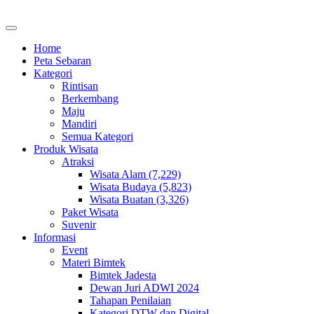
Home
Peta Sebaran
Kategori
Rintisan
Berkembang
Maju
Mandiri
Semua Kategori
Produk Wisata
Atraksi
Wisata Alam (7,229)
Wisata Budaya (5,823)
Wisata Buatan (3,326)
Paket Wisata
Suvenir
Informasi
Event
Materi Bimtek
Bimtek Jadesta
Dewan Juri ADWI 2024
Tahapan Penilaian
Kategori DTW dan Digital