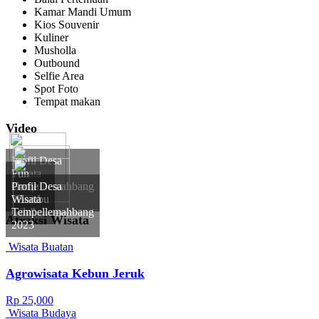
Kamar Mandi Umum
Kios Souvenir
Kuliner
Musholla
Outbound
Selfie Area
Spot Foto
Tempat makan
Video
Profil Desa
Wisata
Fun
Tempellemahbang
Game
Profil Desa
2022
"Bambu
Wisata
Gila"
Tempellemahbang
Atraksi Wisata
2023
Wisata Buatan
Agrowisata Kebun Jeruk
Rp 25,000
Wisata Budaya