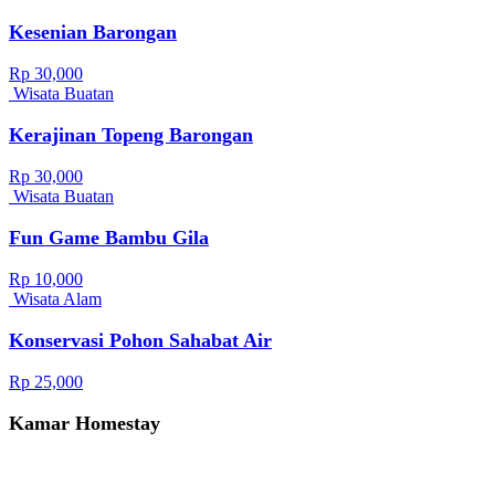
Kesenian Barongan
Rp 30,000
Wisata Buatan
Kerajinan Topeng Barongan
Rp 30,000
Wisata Buatan
Fun Game Bambu Gila
Rp 10,000
Wisata Alam
Konservasi Pohon Sahabat Air
Rp 25,000
Kamar Homestay