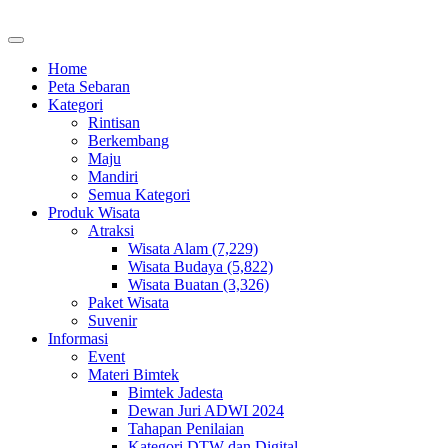
Home
Peta Sebaran
Kategori
Rintisan
Berkembang
Maju
Mandiri
Semua Kategori
Produk Wisata
Atraksi
Wisata Alam (7,229)
Wisata Budaya (5,822)
Wisata Buatan (3,326)
Paket Wisata
Suvenir
Informasi
Event
Materi Bimtek
Bimtek Jadesta
Dewan Juri ADWI 2024
Tahapan Penilaian
Kategori DTW dan Digital