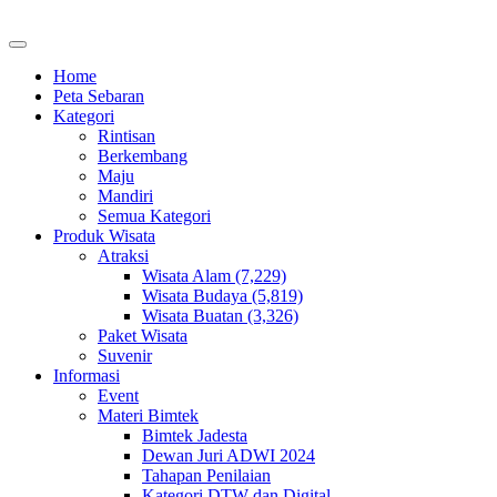
Home
Peta Sebaran
Kategori
Rintisan
Berkembang
Maju
Mandiri
Semua Kategori
Produk Wisata
Atraksi
Wisata Alam (7,229)
Wisata Budaya (5,819)
Wisata Buatan (3,326)
Paket Wisata
Suvenir
Informasi
Event
Materi Bimtek
Bimtek Jadesta
Dewan Juri ADWI 2024
Tahapan Penilaian
Kategori DTW dan Digital