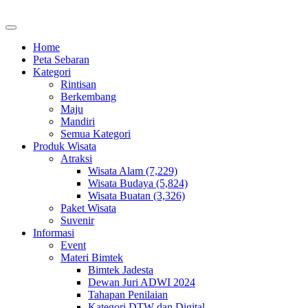
Home
Peta Sebaran
Kategori
Rintisan
Berkembang
Maju
Mandiri
Semua Kategori
Produk Wisata
Atraksi
Wisata Alam (7,229)
Wisata Budaya (5,824)
Wisata Buatan (3,326)
Paket Wisata
Suvenir
Informasi
Event
Materi Bimtek
Bimtek Jadesta
Dewan Juri ADWI 2024
Tahapan Penilaian
Kategori DTW dan Digital