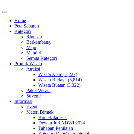
Home
Peta Sebaran
Kategori
Rintisan
Berkembang
Maju
Mandiri
Semua Kategori
Produk Wisata
Atraksi
Wisata Alam (7,227)
Wisata Budaya (5,814)
Wisata Buatan (3,322)
Paket Wisata
Suvenir
Informasi
Event
Materi Bimtek
Bimtek Jadesta
Dewan Juri ADWI 2024
Tahapan Penilaian
Kategori DTW dan Digital