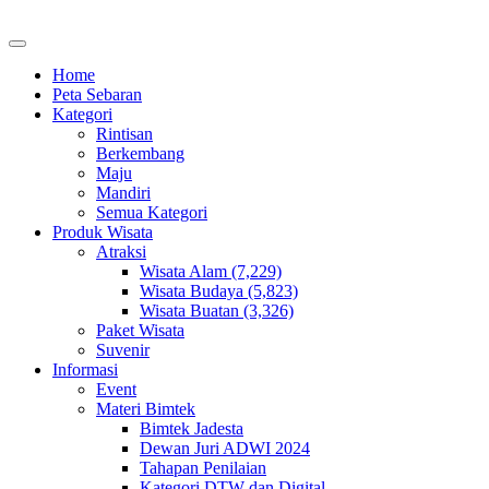
Home
Peta Sebaran
Kategori
Rintisan
Berkembang
Maju
Mandiri
Semua Kategori
Produk Wisata
Atraksi
Wisata Alam (7,229)
Wisata Budaya (5,823)
Wisata Buatan (3,326)
Paket Wisata
Suvenir
Informasi
Event
Materi Bimtek
Bimtek Jadesta
Dewan Juri ADWI 2024
Tahapan Penilaian
Kategori DTW dan Digital