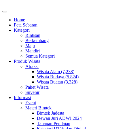
Home
Peta Sebaran
Kategori
Rintisan
Berkembang
Maju
Mandiri
Semua Kategori
Produk Wisata
Atraksi
Wisata Alam (7,238)
Wisata Budaya (5,824)
Wisata Buatan (3,328)
Paket Wisata
Suvenir
Informasi
Event
Materi Bimtek
Bimtek Jadesta
Dewan Juri ADWI 2024
Tahapan Penilaian
Kategori DTW dan Digital