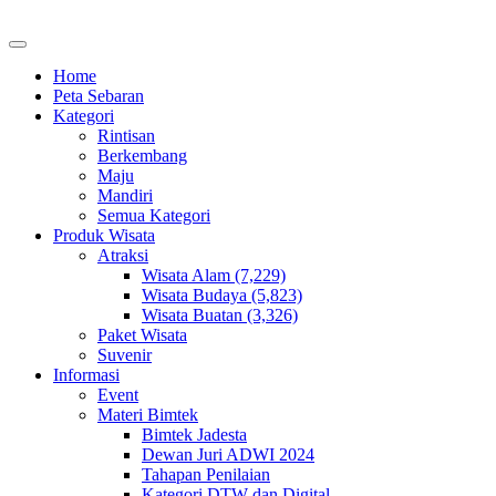
Home
Peta Sebaran
Kategori
Rintisan
Berkembang
Maju
Mandiri
Semua Kategori
Produk Wisata
Atraksi
Wisata Alam (7,229)
Wisata Budaya (5,823)
Wisata Buatan (3,326)
Paket Wisata
Suvenir
Informasi
Event
Materi Bimtek
Bimtek Jadesta
Dewan Juri ADWI 2024
Tahapan Penilaian
Kategori DTW dan Digital