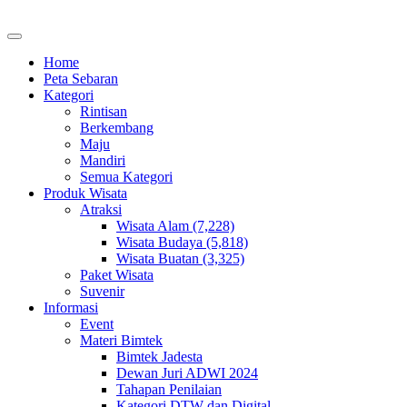
Home
Peta Sebaran
Kategori
Rintisan
Berkembang
Maju
Mandiri
Semua Kategori
Produk Wisata
Atraksi
Wisata Alam (7,228)
Wisata Budaya (5,818)
Wisata Buatan (3,325)
Paket Wisata
Suvenir
Informasi
Event
Materi Bimtek
Bimtek Jadesta
Dewan Juri ADWI 2024
Tahapan Penilaian
Kategori DTW dan Digital