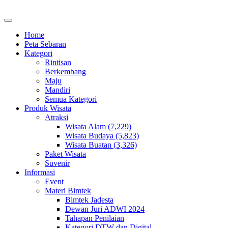
Home
Peta Sebaran
Kategori
Rintisan
Berkembang
Maju
Mandiri
Semua Kategori
Produk Wisata
Atraksi
Wisata Alam (7,229)
Wisata Budaya (5,823)
Wisata Buatan (3,326)
Paket Wisata
Suvenir
Informasi
Event
Materi Bimtek
Bimtek Jadesta
Dewan Juri ADWI 2024
Tahapan Penilaian
Kategori DTW dan Digital