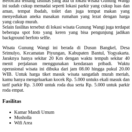
Berbicara tentang fasilitas yang ada di lokasi wisata Gunung Wangi
ini sudah cukup memadai seperti lokasi parkir yang cukup luas dan
aman, tempat ibadah, toilet dan juga tempat makan yang
menyediakan aneka masakan rumahan yang lezat dengan harga
yang cukup murah.
Selain fasilitas tersebut di lokasi wisata Gunung Wangi juga terdapat
beberapa spot foto yang keren yang bisa pengunjung jadikan
background berfoto selfie.
Wisata Gunung Wangi ini berada di Dusun Bangkel, Desa
Srimulyo, Kecamatan Piyungan, Kabupaten Bantul, Yogyakarta.
Jaraknya hanya sekitar 20 Km dengan waktu tempuh sekitar 40
menit perjalanan menggunakan kendaraan pribadi. Waktu
operasional wisata ini dibuka dari jam 08.00 hingga pukul 20.00
WIB. Untuk harga tiket masuk wisata sangatlah murah meriah,
kamu hanya mengeluarkan kocek Rp. 5.000 untuks ekali masuk dan
tarif parkir Rp. 3.000 untuk roda dua serta Rp. 5.000 untuk parkir
roda empat.
Fasilitas
Kamar Mandi Umum
Musholla
Wifi Area