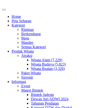
Home
Peta Sebaran
Kategori
Rintisan
Berkembang
Maju
Mandiri
Semua Kategori
Produk Wisata
Atraksi
Wisata Alam (7,229)
Wisata Budaya (5,823)
Wisata Buatan (3,326)
Paket Wisata
Suvenir
Informasi
Event
Materi Bimtek
Bimtek Jadesta
Dewan Juri ADWI 2024
Tahapan Penilaian
Kategori DTW dan Digital