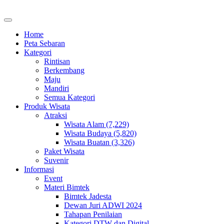
Home
Peta Sebaran
Kategori
Rintisan
Berkembang
Maju
Mandiri
Semua Kategori
Produk Wisata
Atraksi
Wisata Alam (7,229)
Wisata Budaya (5,820)
Wisata Buatan (3,326)
Paket Wisata
Suvenir
Informasi
Event
Materi Bimtek
Bimtek Jadesta
Dewan Juri ADWI 2024
Tahapan Penilaian
Kategori DTW dan Digital