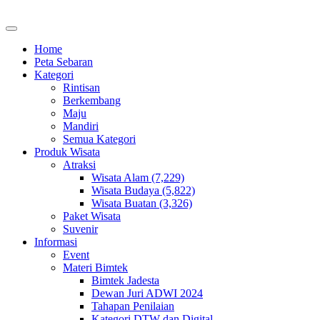
Home
Peta Sebaran
Kategori
Rintisan
Berkembang
Maju
Mandiri
Semua Kategori
Produk Wisata
Atraksi
Wisata Alam (7,229)
Wisata Budaya (5,822)
Wisata Buatan (3,326)
Paket Wisata
Suvenir
Informasi
Event
Materi Bimtek
Bimtek Jadesta
Dewan Juri ADWI 2024
Tahapan Penilaian
Kategori DTW dan Digital