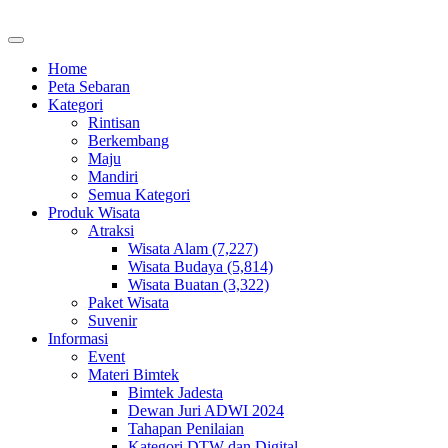
Home
Peta Sebaran
Kategori
Rintisan
Berkembang
Maju
Mandiri
Semua Kategori
Produk Wisata
Atraksi
Wisata Alam (7,227)
Wisata Budaya (5,814)
Wisata Buatan (3,322)
Paket Wisata
Suvenir
Informasi
Event
Materi Bimtek
Bimtek Jadesta
Dewan Juri ADWI 2024
Tahapan Penilaian
Kategori DTW dan Digital