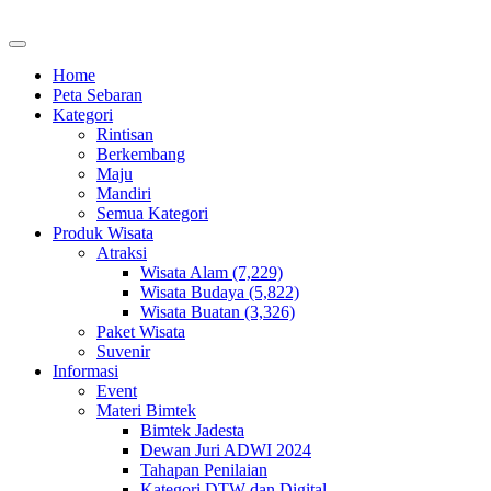
Home
Peta Sebaran
Kategori
Rintisan
Berkembang
Maju
Mandiri
Semua Kategori
Produk Wisata
Atraksi
Wisata Alam (7,229)
Wisata Budaya (5,822)
Wisata Buatan (3,326)
Paket Wisata
Suvenir
Informasi
Event
Materi Bimtek
Bimtek Jadesta
Dewan Juri ADWI 2024
Tahapan Penilaian
Kategori DTW dan Digital