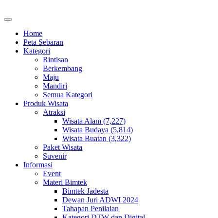
Home
Peta Sebaran
Kategori
Rintisan
Berkembang
Maju
Mandiri
Semua Kategori
Produk Wisata
Atraksi
Wisata Alam (7,227)
Wisata Budaya (5,814)
Wisata Buatan (3,322)
Paket Wisata
Suvenir
Informasi
Event
Materi Bimtek
Bimtek Jadesta
Dewan Juri ADWI 2024
Tahapan Penilaian
Kategori DTW dan Digital