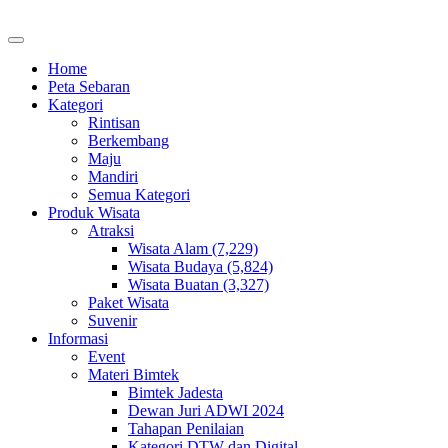
Home
Peta Sebaran
Kategori
Rintisan
Berkembang
Maju
Mandiri
Semua Kategori
Produk Wisata
Atraksi
Wisata Alam (7,229)
Wisata Budaya (5,824)
Wisata Buatan (3,327)
Paket Wisata
Suvenir
Informasi
Event
Materi Bimtek
Bimtek Jadesta
Dewan Juri ADWI 2024
Tahapan Penilaian
Kategori DTW dan Digital