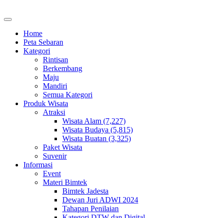
Home
Peta Sebaran
Kategori
Rintisan
Berkembang
Maju
Mandiri
Semua Kategori
Produk Wisata
Atraksi
Wisata Alam (7,227)
Wisata Budaya (5,815)
Wisata Buatan (3,325)
Paket Wisata
Suvenir
Informasi
Event
Materi Bimtek
Bimtek Jadesta
Dewan Juri ADWI 2024
Tahapan Penilaian
Kategori DTW dan Digital