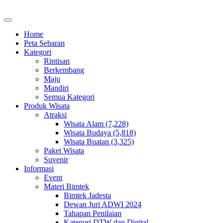
Home
Peta Sebaran
Kategori
Rintisan
Berkembang
Maju
Mandiri
Semua Kategori
Produk Wisata
Atraksi
Wisata Alam (7,228)
Wisata Budaya (5,818)
Wisata Buatan (3,325)
Paket Wisata
Suvenir
Informasi
Event
Materi Bimtek
Bimtek Jadesta
Dewan Juri ADWI 2024
Tahapan Penilaian
Kategori DTW dan Digital