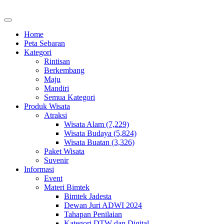
Home
Peta Sebaran
Kategori
Rintisan
Berkembang
Maju
Mandiri
Semua Kategori
Produk Wisata
Atraksi
Wisata Alam (7,229)
Wisata Budaya (5,824)
Wisata Buatan (3,326)
Paket Wisata
Suvenir
Informasi
Event
Materi Bimtek
Bimtek Jadesta
Dewan Juri ADWI 2024
Tahapan Penilaian
Kategori DTW dan Digital