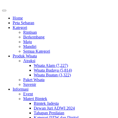
Home
Peta Sebaran
Kategori
Rintisan
Berkembang
Maju
Mandiri
Semua Kategori
Produk Wisata
Atraksi
Wisata Alam (7,227)
Wisata Budaya (5,814)
Wisata Buatan (3,322)
Paket Wisata
Suvenir
Informasi
Event
Materi Bimtek
Bimtek Jadesta
Dewan Juri ADWI 2024
Tahapan Penilaian
Kategori DTW dan Digital