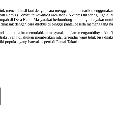
uk mencari hasil laut dengan cara menggali dan menarik menggunakan al
 dan Remis (
Corbicula Javanica Mousson
). Aktifitas ini sering juga d
elimpah di Desa Rebo. Masyarakat berbondong-bondong menyakar untuk 
sa dimasak dengan cara direbus di pinggir pantai beserta memanggang ha
 terendah dimana itu memudahkan masyarakat dalam mengambilnya. Aktifit
si yang dilakukan memberikan nilai tersendiri yang tidak bisa dilaku
iki populasi yang banyak seperti di Pantai Takari.