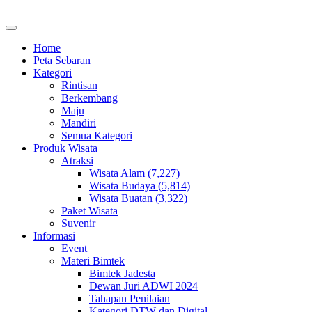
Home
Peta Sebaran
Kategori
Rintisan
Berkembang
Maju
Mandiri
Semua Kategori
Produk Wisata
Atraksi
Wisata Alam (7,227)
Wisata Budaya (5,814)
Wisata Buatan (3,322)
Paket Wisata
Suvenir
Informasi
Event
Materi Bimtek
Bimtek Jadesta
Dewan Juri ADWI 2024
Tahapan Penilaian
Kategori DTW dan Digital