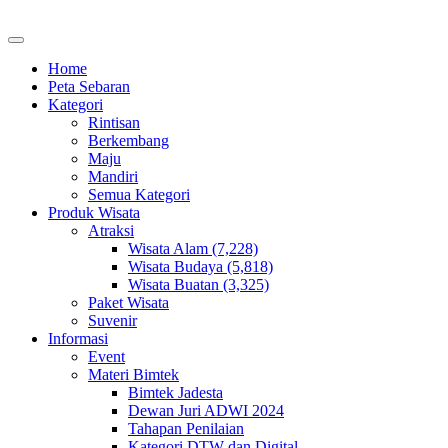
Home
Peta Sebaran
Kategori
Rintisan
Berkembang
Maju
Mandiri
Semua Kategori
Produk Wisata
Atraksi
Wisata Alam (7,228)
Wisata Budaya (5,818)
Wisata Buatan (3,325)
Paket Wisata
Suvenir
Informasi
Event
Materi Bimtek
Bimtek Jadesta
Dewan Juri ADWI 2024
Tahapan Penilaian
Kategori DTW dan Digital