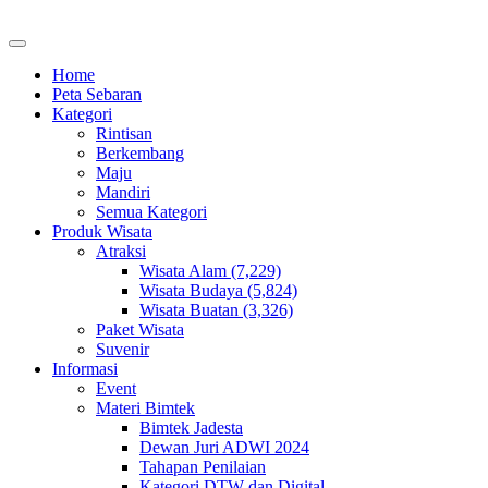
Home
Peta Sebaran
Kategori
Rintisan
Berkembang
Maju
Mandiri
Semua Kategori
Produk Wisata
Atraksi
Wisata Alam (7,229)
Wisata Budaya (5,824)
Wisata Buatan (3,326)
Paket Wisata
Suvenir
Informasi
Event
Materi Bimtek
Bimtek Jadesta
Dewan Juri ADWI 2024
Tahapan Penilaian
Kategori DTW dan Digital