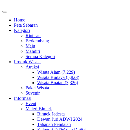
Home
Peta Sebaran
Kategori
Rintisan
Berkembang
Maju
Mandiri
Semua Kategori
Produk Wisata
Atraksi
Wisata Alam (7,229)
Wisata Budaya (5,823)
Wisata Buatan (3,326)
Paket Wisata
Suvenir
Informasi
Event
Materi Bimtek
Bimtek Jadesta
Dewan Juri ADWI 2024
Tahapan Penilaian
Kategori DTW dan Digital