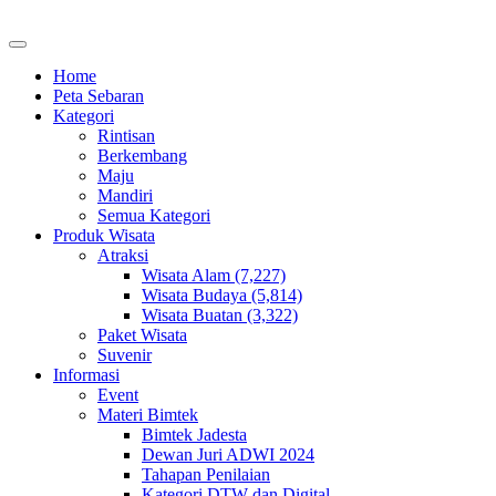
Home
Peta Sebaran
Kategori
Rintisan
Berkembang
Maju
Mandiri
Semua Kategori
Produk Wisata
Atraksi
Wisata Alam (7,227)
Wisata Budaya (5,814)
Wisata Buatan (3,322)
Paket Wisata
Suvenir
Informasi
Event
Materi Bimtek
Bimtek Jadesta
Dewan Juri ADWI 2024
Tahapan Penilaian
Kategori DTW dan Digital