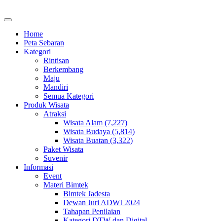
Home
Peta Sebaran
Kategori
Rintisan
Berkembang
Maju
Mandiri
Semua Kategori
Produk Wisata
Atraksi
Wisata Alam (7,227)
Wisata Budaya (5,814)
Wisata Buatan (3,322)
Paket Wisata
Suvenir
Informasi
Event
Materi Bimtek
Bimtek Jadesta
Dewan Juri ADWI 2024
Tahapan Penilaian
Kategori DTW dan Digital