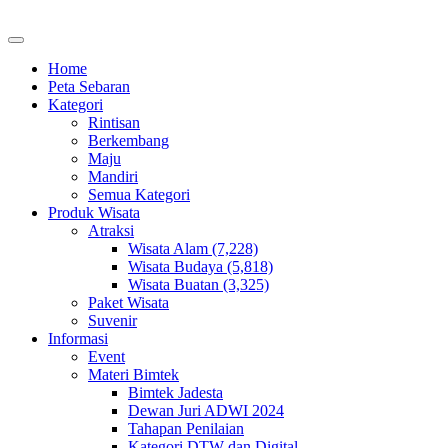
Home
Peta Sebaran
Kategori
Rintisan
Berkembang
Maju
Mandiri
Semua Kategori
Produk Wisata
Atraksi
Wisata Alam (7,228)
Wisata Budaya (5,818)
Wisata Buatan (3,325)
Paket Wisata
Suvenir
Informasi
Event
Materi Bimtek
Bimtek Jadesta
Dewan Juri ADWI 2024
Tahapan Penilaian
Kategori DTW dan Digital