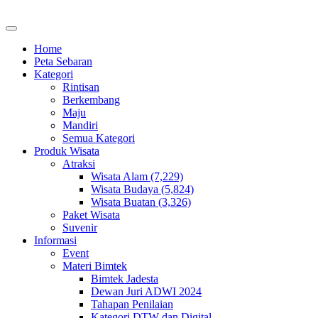
Home
Peta Sebaran
Kategori
Rintisan
Berkembang
Maju
Mandiri
Semua Kategori
Produk Wisata
Atraksi
Wisata Alam (7,229)
Wisata Budaya (5,824)
Wisata Buatan (3,326)
Paket Wisata
Suvenir
Informasi
Event
Materi Bimtek
Bimtek Jadesta
Dewan Juri ADWI 2024
Tahapan Penilaian
Kategori DTW dan Digital