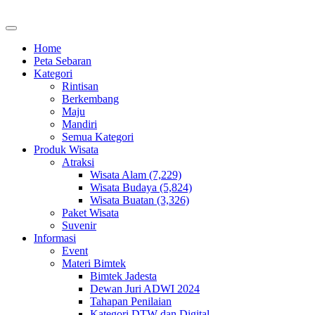
Home
Peta Sebaran
Kategori
Rintisan
Berkembang
Maju
Mandiri
Semua Kategori
Produk Wisata
Atraksi
Wisata Alam (7,229)
Wisata Budaya (5,824)
Wisata Buatan (3,326)
Paket Wisata
Suvenir
Informasi
Event
Materi Bimtek
Bimtek Jadesta
Dewan Juri ADWI 2024
Tahapan Penilaian
Kategori DTW dan Digital