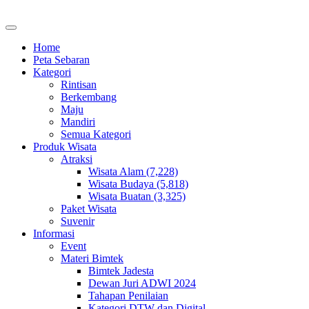
Home
Peta Sebaran
Kategori
Rintisan
Berkembang
Maju
Mandiri
Semua Kategori
Produk Wisata
Atraksi
Wisata Alam (7,228)
Wisata Budaya (5,818)
Wisata Buatan (3,325)
Paket Wisata
Suvenir
Informasi
Event
Materi Bimtek
Bimtek Jadesta
Dewan Juri ADWI 2024
Tahapan Penilaian
Kategori DTW dan Digital