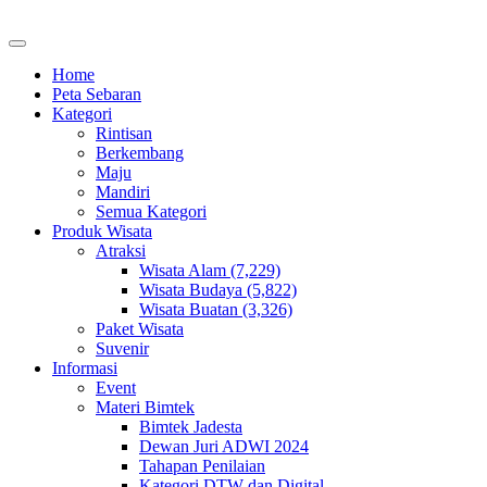
Home
Peta Sebaran
Kategori
Rintisan
Berkembang
Maju
Mandiri
Semua Kategori
Produk Wisata
Atraksi
Wisata Alam (7,229)
Wisata Budaya (5,822)
Wisata Buatan (3,326)
Paket Wisata
Suvenir
Informasi
Event
Materi Bimtek
Bimtek Jadesta
Dewan Juri ADWI 2024
Tahapan Penilaian
Kategori DTW dan Digital