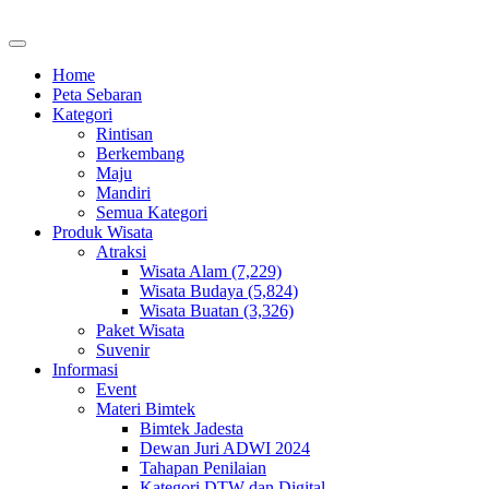
Home
Peta Sebaran
Kategori
Rintisan
Berkembang
Maju
Mandiri
Semua Kategori
Produk Wisata
Atraksi
Wisata Alam (7,229)
Wisata Budaya (5,824)
Wisata Buatan (3,326)
Paket Wisata
Suvenir
Informasi
Event
Materi Bimtek
Bimtek Jadesta
Dewan Juri ADWI 2024
Tahapan Penilaian
Kategori DTW dan Digital