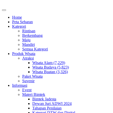
Home
Peta Sebaran
Kategori
Rintisan
Berkembang
Maju
Mandiri
Semua Kategori
Produk Wisata
Atraksi
Wisata Alam (7,229)
Wisata Budaya (5,823)
Wisata Buatan (3,326)
Paket Wisata
Suvenir
Informasi
Event
Materi Bimtek
Bimtek Jadesta
Dewan Juri ADWI 2024
Tahapan Penilaian
Kategori DTW dan Digital