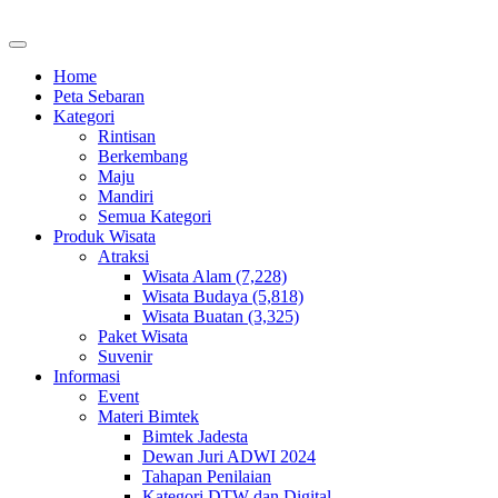
Home
Peta Sebaran
Kategori
Rintisan
Berkembang
Maju
Mandiri
Semua Kategori
Produk Wisata
Atraksi
Wisata Alam (7,228)
Wisata Budaya (5,818)
Wisata Buatan (3,325)
Paket Wisata
Suvenir
Informasi
Event
Materi Bimtek
Bimtek Jadesta
Dewan Juri ADWI 2024
Tahapan Penilaian
Kategori DTW dan Digital