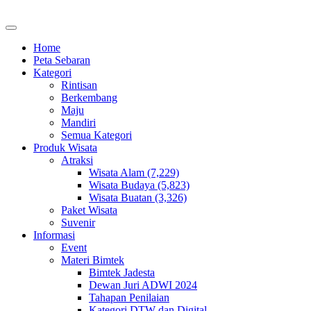
Home
Peta Sebaran
Kategori
Rintisan
Berkembang
Maju
Mandiri
Semua Kategori
Produk Wisata
Atraksi
Wisata Alam (7,229)
Wisata Budaya (5,823)
Wisata Buatan (3,326)
Paket Wisata
Suvenir
Informasi
Event
Materi Bimtek
Bimtek Jadesta
Dewan Juri ADWI 2024
Tahapan Penilaian
Kategori DTW dan Digital