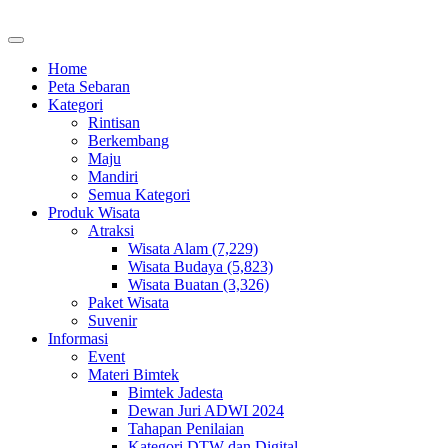
Home
Peta Sebaran
Kategori
Rintisan
Berkembang
Maju
Mandiri
Semua Kategori
Produk Wisata
Atraksi
Wisata Alam (7,229)
Wisata Budaya (5,823)
Wisata Buatan (3,326)
Paket Wisata
Suvenir
Informasi
Event
Materi Bimtek
Bimtek Jadesta
Dewan Juri ADWI 2024
Tahapan Penilaian
Kategori DTW dan Digital