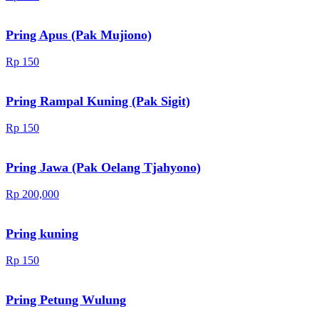
Pring Apus (Pak Mujiono)
Rp 150
Pring Rampal Kuning (Pak Sigit)
Rp 150
Pring Jawa (Pak Oelang Tjahyono)
Rp 200,000
Pring kuning
Rp 150
Pring Petung Wulung