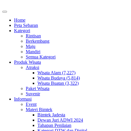
Home
Peta Sebaran
Kategori
Rintisan
Berkembang
Maju
Mandiri
Semua Kategori
Produk Wisata
Atraksi
Wisata Alam (7,227)
Wisata Budaya (5,814)
Wisata Buatan (3,322)
Paket Wisata
Suvenir
Informasi
Event
Materi Bimtek
Bimtek Jadesta
Dewan Juri ADWI 2024
Tahapan Penilaian
Kategori DTW dan Digital