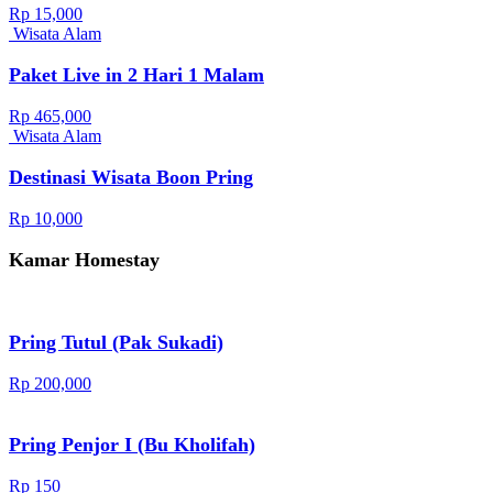
Rp 15,000
Wisata Alam
Paket Live in 2 Hari 1 Malam
Rp 465,000
Wisata Alam
Destinasi Wisata Boon Pring
Rp 10,000
Kamar Homestay
Pring Tutul (Pak Sukadi)
Rp 200,000
Pring Penjor I (Bu Kholifah)
Rp 150