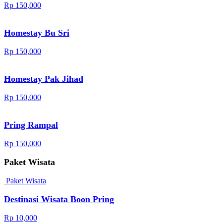
Rp 150,000
Homestay Bu Sri
Rp 150,000
Homestay Pak Jihad
Rp 150,000
Pring Rampal
Rp 150,000
Paket Wisata
Paket Wisata
Destinasi Wisata Boon Pring
Rp 10,000