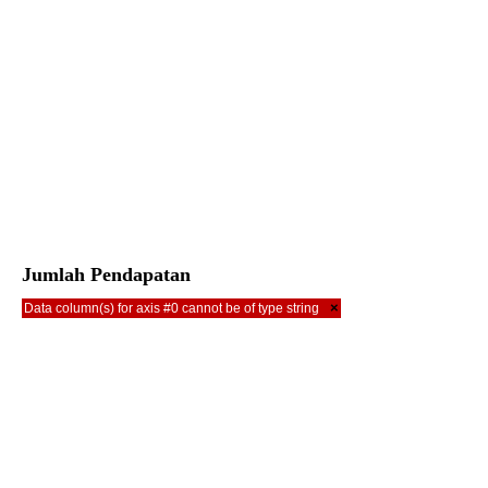
Jumlah Pendapatan
×
Data column(s) for axis #0 cannot be of type string