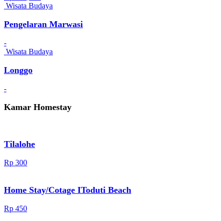
Wisata Budaya
Pengelaran Marwasi
-
Wisata Budaya
Longgo
-
Kamar Homestay
Tilalohe
Rp 300
Home Stay/Cotage IToduti Beach
Rp 450