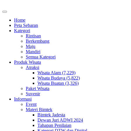
Home
Peta Sebaran
Kategori
Rintisan
Berkembang
Maju
Mandiri
Semua Kategori
Produk Wisata
Atraksi
Wisata Alam (7,229)
Wisata Budaya (5,822)
Wisata Buatan (3,326)
Paket Wisata
Suvenir
Informasi
Event
Materi Bimtek
Bimtek Jadesta
Dewan Juri ADWI 2024
Tahapan Penilaian
Kategori DTW dan Digital