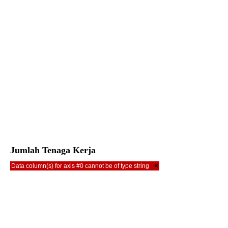
Jumlah Tenaga Kerja
×
Data column(s) for axis #0 cannot be of type string