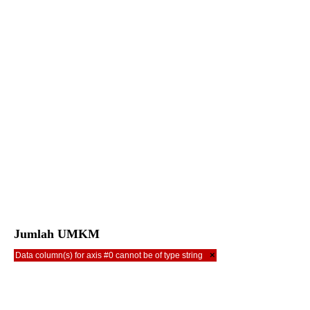
Jumlah UMKM
×
Data column(s) for axis #0 cannot be of type string