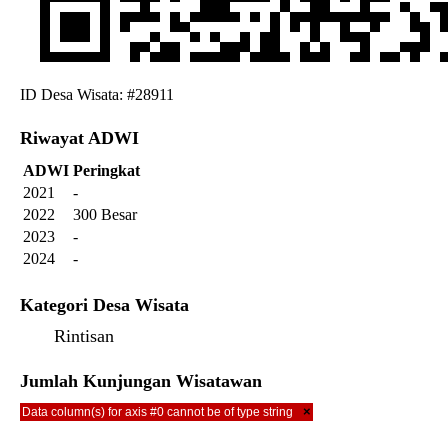
ID Desa Wisata: #28911
Riwayat ADWI
ADWI
Peringkat
2021
-
2022
300 Besar
2023
-
2024
-
Kategori Desa Wisata
Rintisan
Jumlah Kunjungan Wisatawan
×
Data column(s) for axis #0 cannot be of type string