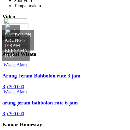
Spot Foto
Tempat makan
Video
green
canyon
BAHBOLON
RAFTING
ARUNG
TOUR
JERAM
BERSAMA
Atraksi Wisata
UAS
Wisata Alam
Arung Jeram Bahbolon rute 3 jam
Rp 200,000
Wisata Alam
arung jeram bahbolon rute 6 jam
Rp 300,000
Kamar Homestay