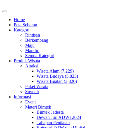
Home
Peta Sebaran
Kategori
Rintisan
Berkembang
Maju
Mandiri
Semua Kategori
Produk Wisata
Atraksi
Wisata Alam (7,229)
Wisata Budaya (5,823)
Wisata Buatan (3,326)
Paket Wisata
Suvenir
Informasi
Event
Materi Bimtek
Bimtek Jadesta
Dewan Juri ADWI 2024
Tahapan Penilaian
Kategori DTW dan Digital