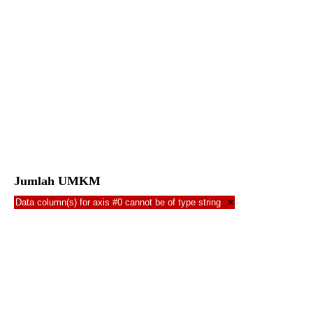
Jumlah UMKM
Data column(s) for axis #0 cannot be of type string
×