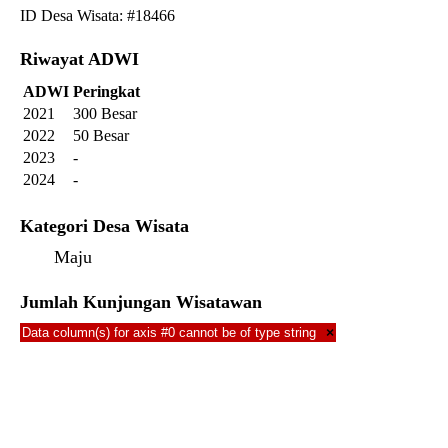
ID Desa Wisata: #18466
Riwayat ADWI
ADWI
Peringkat
2021
300 Besar
2022
50 Besar
2023
-
2024
-
Kategori Desa Wisata
Maju
Jumlah Kunjungan Wisatawan
Data column(s) for axis #0 cannot be of type string
×