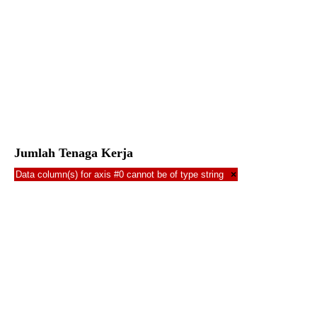
Jumlah Tenaga Kerja
Data column(s) for axis #0 cannot be of type string
×