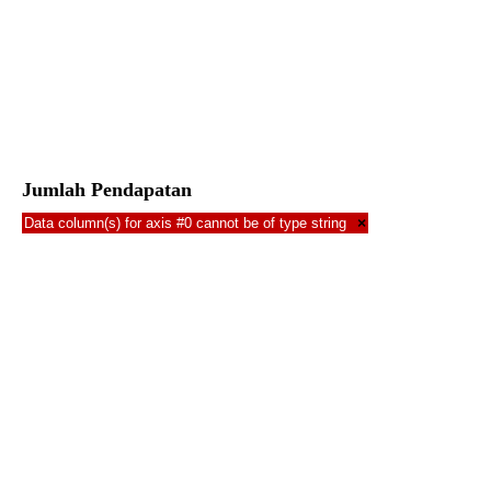
Jumlah Pendapatan
Data column(s) for axis #0 cannot be of type string
×